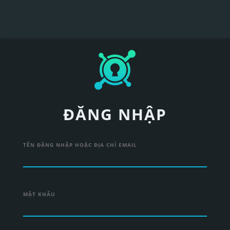
ĐĂNG NHẬP
TÊN ĐĂNG NHẬP HOẶC ĐỊA CHỈ EMAIL
MẬT KHẨU